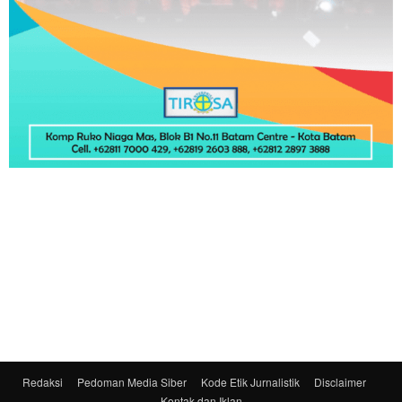
Redaksi
Pedoman Media Siber
Kode Etik Jurnalistik
Disclaimer
Kontak dan Iklan