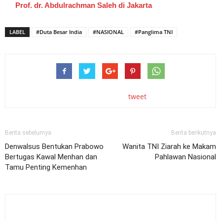
Prof. dr. Abdulrachman Saleh di Jakarta
LABEL
#Duta Besar India
#NASIONAL
#Panglima TNI
tweet
Berita sebelumya
Berita berikutnya
Denwalsus Bentukan Prabowo
Wanita TNI Ziarah ke Makam
Bertugas Kawal Menhan dan
Pahlawan Nasional
Tamu Penting Kemenhan