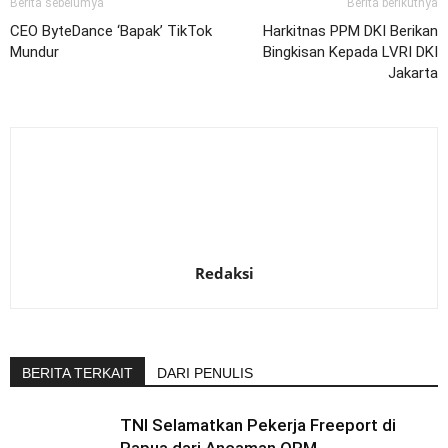
Berita sebelumya
Berita berikutnya
CEO ByteDance ‘Bapak’ TikTok
Harkitnas PPM DKI Berikan
Mundur
Bingkisan Kepada LVRI DKI
Jakarta
Redaksi
BERITA TERKAIT
DARI PENULIS
TNI Selamatkan Pekerja Freeport di
Papua dari Ancaman OPM