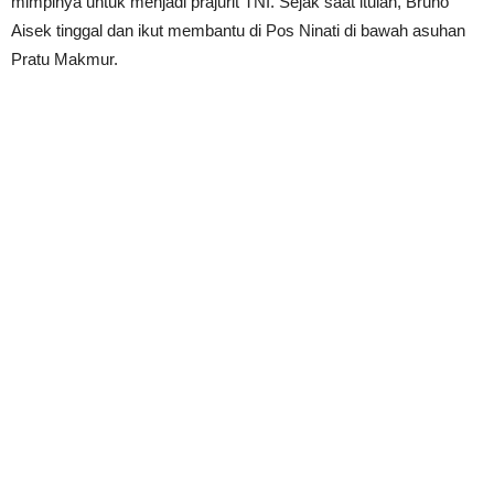
mimpinya untuk menjadi prajurit TNI. Sejak saat itulah, Bruno
Aisek tinggal dan ikut membantu di Pos Ninati di bawah asuhan
Pratu Makmur.