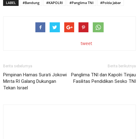
LABEL
#Bandung
#KAPOLRI
#Panglima TNI
#Polda Jabar
tweet
Berita sebelumya
Berita berikutnya
Pimpinan Hamas Surati Jokowi
Panglima TNI dan Kapolri Tinjau
Minta RI Galang Dukungan
Fasilitas Pendidikan Sesko TNI
Tekan Israel