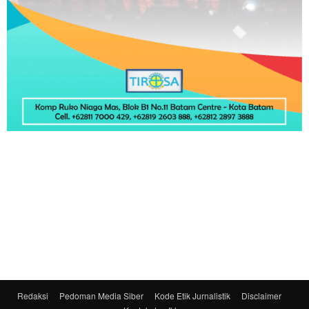
Redaksi
Pedoman Media Siber
Kode Etik Jurnalistik
Disclaimer