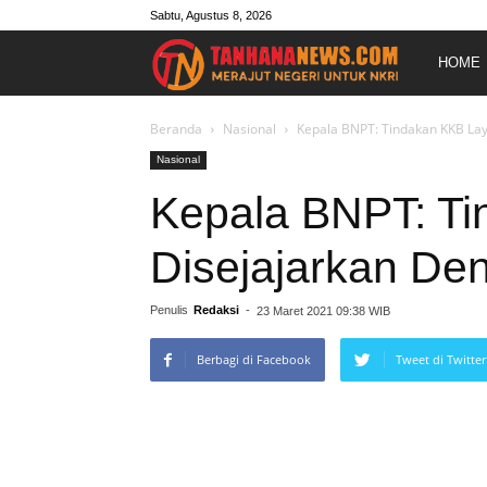
Sabtu, Agustus 8, 2026
Merajut
HOME
Negeri
Beranda
Nasional
Kepala BNPT: Tindakan KKB Lay
Nasional
Untuk
Kepala BNPT: T
Disejajarkan Den
NKRI
Penulis
Redaksi
-
23 Maret 2021 09:38 WIB
Berbagi di Facebook
Tweet di Twitter