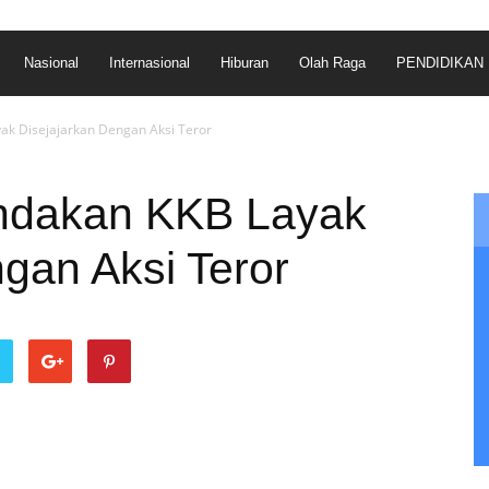
Nasional
Internasional
Hiburan
Olah Raga
PENDIDIKAN
ak Disejajarkan Dengan Aksi Teror
indakan KKB Layak
gan Aksi Teror