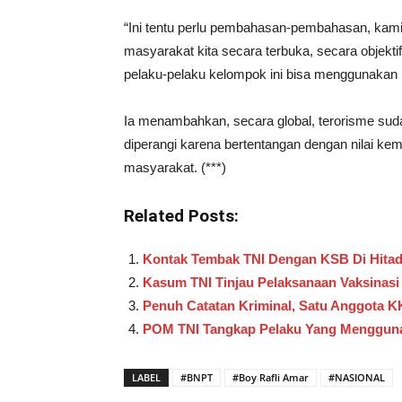
“Ini tentu perlu pembahasan-pembahasan, kami
masyarakat kita secara terbuka, secara objekt
pelaku-pelaku kelompok ini bisa menggunakan pa
Ia menambahkan, secara global, terorisme su
diperangi karena bertentangan dengan nilai k
masyarakat. (***)
Related Posts:
Kontak Tembak TNI Dengan KSB Di Hitad
Kasum TNI Tinjau Pelaksanaan Vaksinasi 
Penuh Catatan Kriminal, Satu Anggota K
POM TNI Tangkap Pelaku Yang Menggunak
LABEL
#BNPT
#Boy Rafli Amar
#NASIONAL