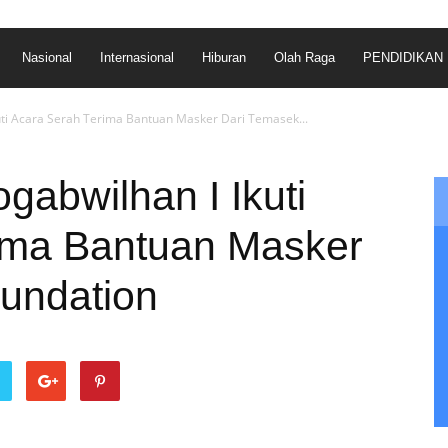
Nasional
Internasional
Hiburan
Olah Raga
PENDIDIKAN
uti Acara Serah Terima Bantuan Masker Dari Temasek...
abwilhan I Ikuti
ima Bantuan Masker
undation