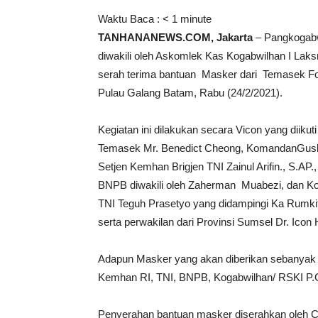
Waktu Baca :
< 1
minute
TANHANANEWS.COM, Jakarta
– Pangkogabwi
diwakili oleh Askomlek Kas Kogabwilhan I Lak
serah terima bantuan Masker dari Temasek Fou
Pulau Galang Batam, Rabu (24/2/2021).
Kegiatan ini dilakukan secara Vicon yang diik
Temasek Mr. Benedict Cheong, KomandanGusk
Setjen Kemhan Brigjen TNI Zainul Arifin., S.A
BNPB diwakili oleh Zaherman Muabezi, dan Ko
TNI Teguh Prasetyo yang didampingi Ka Rumki
serta perwakilan dari Provinsi Sumsel Dr. Icon
Adapun Masker yang akan diberikan sebanyak 1
Kemhan RI, TNI, BNPB, Kogabwilhan/ RSKI P.G
Penyerahan bantuan masker diserahkan oleh 