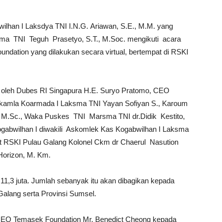
lhan I Laksdya TNI I.N.G. Ariawan, S.E., M.M. yang
sma TNI Teguh Prasetyo, S.T., M.Soc. mengikuti acara
ndation yang dilakukan secara virtual, bertempat di RSKI
uti oleh Dubes RI Singapura H.E. Suryo Pratomo, CEO
amla Koarmada I Laksma TNI Yayan Sofiyan S., Karoum
P., M.Sc., Waka Puskes TNI Marsma TNI dr.Didik Kestito,
gabwilhan I diwakili Askomlek Kas Kogabwilhan I Laksma
t RSKI Pulau Galang Kolonel Ckm dr Chaerul Nasution
 Horizon, M. Km.
1,3 juta. Jumlah sebanyak itu akan dibagikan kepada
alang serta Provinsi Sumsel.
CEO Temasek Foundation Mr. Benedict Cheong kepada