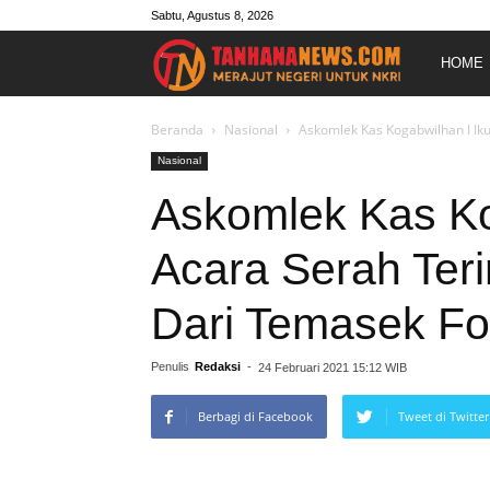
Sabtu, Agustus 8, 2026
Merajut
HOME
Negeri
Beranda
Nasional
Askomlek Kas Kogabwilhan I Ik
Nasional
Untuk
Askomlek Kas Kog
Acara Serah Ter
NKRI
Dari Temasek Fo
Penulis
Redaksi
-
24 Februari 2021 15:12 WIB
Berbagi di Facebook
Tweet di Twitter