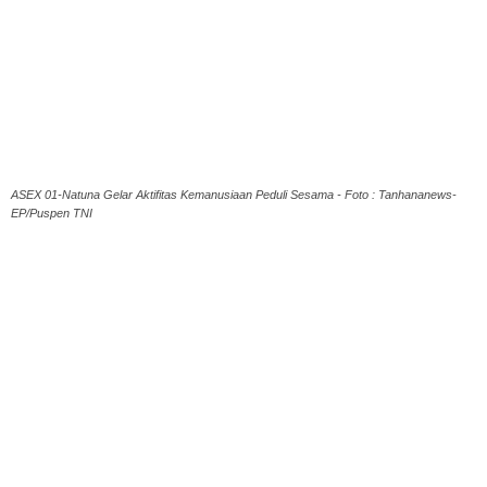
ASEX 01-Natuna Gelar Aktifitas Kemanusiaan Peduli Sesama - Foto : Tanhananews-
EP/Puspen TNI