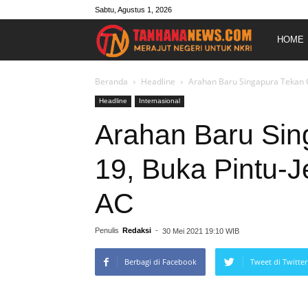
Sabtu, Agustus 1, 2026
Merajut
HOME
Negeri
Beranda
Headline
Arahan Baru Singapura Tekan C
Headline
Internasional
Untuk
Arahan Baru Sin
19, Buka Pintu-
NKRI
AC
Penulis
Redaksi
-
30 Mei 2021 19:10 WIB
Berbagi di Facebook
Tweet di Twitter