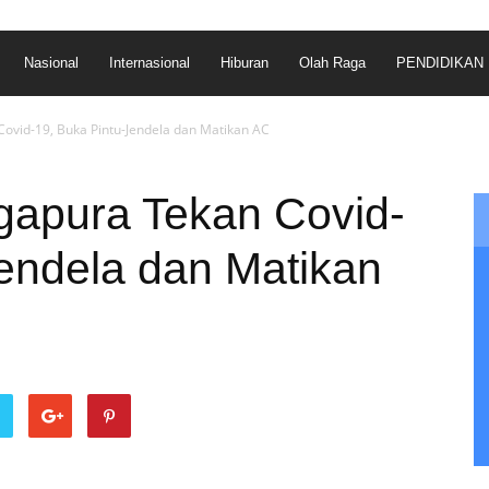
Nasional
Internasional
Hiburan
Olah Raga
PENDIDIKAN
ovid-19, Buka Pintu-Jendela dan Matikan AC
gapura Tekan Covid-
Jendela dan Matikan