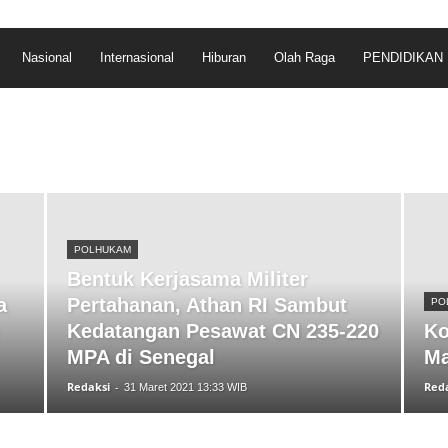
Nasional
Internasional
Hiburan
Olah Raga
PENDIDIKAN
POLHUKAM
Bentuk Kerjasama Militer
a
Pertahanan, Athan RI Sambut
PO
Kedatangan Pesawat CN 235-220
Ko
MPA di Senegal
Ma
Redaksi
-
Red
31 Maret 2021 13:33 WIB