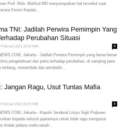
an Prof. Moh. Mahfud MD menyampaikan hal tersebut saat
 acara Forum Kepala...
ma TNI: Jadilah Perwira Pemimpin Yang
erhadap Perubahan Situasi
9 Februari 2021 20:02 WIB
0
WS.COM, Jakarta - Jadilah Perwira Pemimpin yang benar-benar
ilmu pengetahuan dan peka terhadap perubahan, di samping para
o terbang, menembak dan aerobatik...
i: Jangan Ragu, Usut Tuntas Mafia
8 Februari 2021 09:24 WIB
0
S.COM, Jakarta - Kapolri Jenderal Listyo Sigit Prabowo
ksikan kepada seluruh jajarannya untuk tidak ragu mengusut
s tindak pidana mafia tanah...