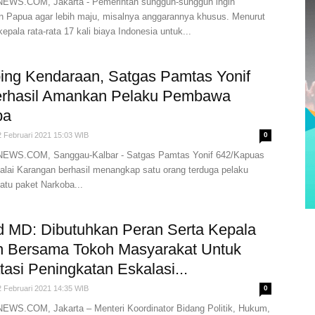
WS.COM, Jakarta - Pemerintah sungguh-sungguh ingin
Papua agar lebih maju, misalnya anggarannya khusus. Menurut
kepala rata-rata 17 kali biaya Indonesia untuk...
ng Kendaraan, Satgas Pamtas Yonif
erhasil Amankan Pelaku Pembawa
ba
2 Februari 2021 15:03 WIB
0
WS.COM, Sanggau-Kalbar - Satgas Pamtas Yonif 642/Kapuas
alai Karangan berhasil menangkap satu orang terduga pelaku
tu paket Narkoba...
 MD: Dibutuhkan Peran Serta Kepala
h Bersama Tokoh Masyarakat Untuk
asi Peningkatan Eskalasi...
2 Februari 2021 14:35 WIB
0
S.COM, Jakarta – Menteri Koordinator Bidang Politik, Hukum,