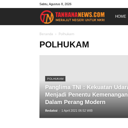
Sabtu, Agustus 8, 2026
Merajut
HOME
Negeri
Beranda
Polhukam
POLHUKAM
Untuk
NKRI
POLHUKAM
Panglima TNI : Kekuatan Udar
Menjadi Penentu Kemenangan
Dalam Perang Modern
Redaksi
-
1 April 2021 06:52 WIB