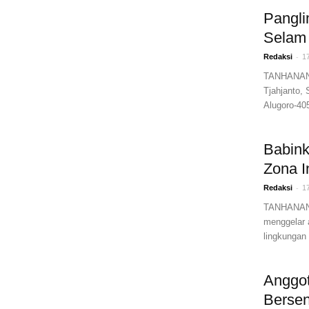
Pangli
Selam 
-
Redaksi
1
TANHANANE
Tjahjanto,
Alugoro-405
Babin
Zona I
-
Redaksi
1
TANHANANE
menggelar 
lingkungan 
Anggot
Bersen