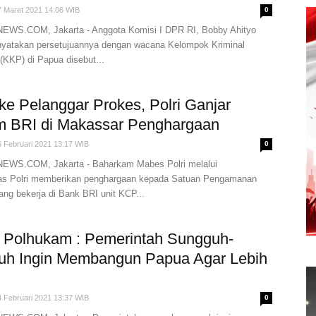
7 Maret 2021 14:06 WIB
0
WS.COM, Jakarta - Anggota Komisi I DPR RI, Bobby Ahityo
nyatakan persetujuannya dengan wacana Kelompok Kriminal
(KKP) di Papua disebut...
ke Pelanggar Prokes, Polri Ganjar
m BRI di Makassar Penghargaan
6 Februari 2021 13:17 WIB
0
WS.COM, Jakarta - Baharkam Mabes Polri melalui
as Polri memberikan penghargaan kepada Satuan Pengamanan
ang bekerja di Bank BRI unit KCP...
 Polhukam : Pemerintah Sungguh-
uh Ingin Membangun Papua Agar Lebih
4 Februari 2021 13:37 WIB
0