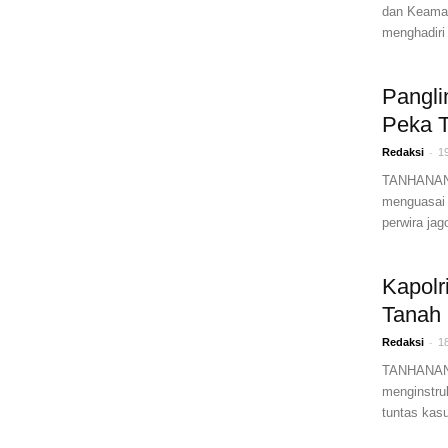
dan Keaman
menghadiri
Pangli
Peka T
-
Redaksi
1
TANHANANE
menguasai 
perwira jag
Kapolr
Tanah
-
Redaksi
1
TANHANANEW
menginstru
tuntas kasu