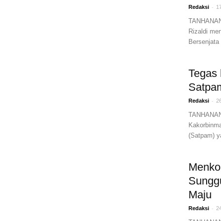
-
Redaksi
1
TANHANANE
Rizaldi me
Bersenjata 
Tegas 
Satpa
-
Redaksi
2
TANHANANE
Kakorbinm
(Satpam) y
Menko
Sungg
Maju
-
Redaksi
2