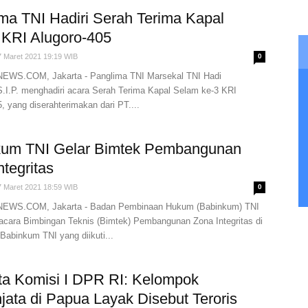
ma TNI Hadiri Serah Terima Kapal
KRI Alugoro-405
7 Maret 2021 19:19 WIB
0
WS.COM, Jakarta - Panglima TNI Marsekal TNI Hadi
 S.I.P. menghadiri acara Serah Terima Kapal Selam ke-3 KRI
, yang diserahterimakan dari PT....
kum TNI Gelar Bimtek Pembangunan
ntegritas
7 Maret 2021 18:59 WIB
0
WS.COM, Jakarta - Badan Pembinaan Hukum (Babinkum) TNI
acara Bimbingan Teknis (Bimtek) Pembangunan Zona Integritas di
Babinkum TNI yang diikuti...
a Komisi I DPR RI: Kelompok
jata di Papua Layak Disebut Teroris