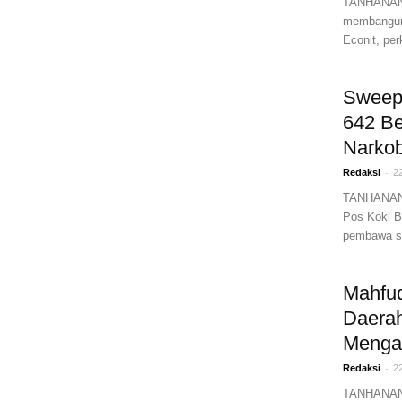
TANHANANE
membangun 
Econit, per
Sweepi
642 B
Narko
-
Redaksi
2
TANHANANE
Pos Koki B
pembawa sa
Mahfud
Daera
Mengat
-
Redaksi
2
TANHANANEW