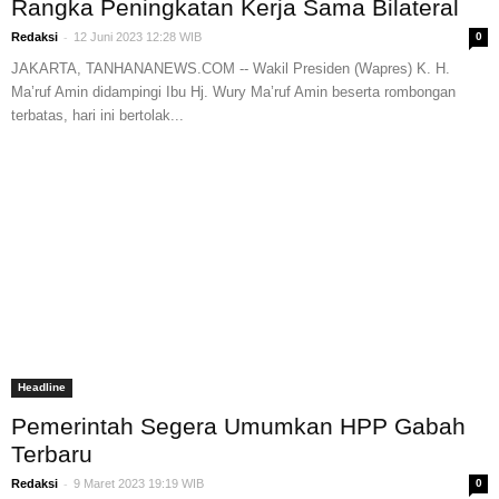
Rangka Peningkatan Kerja Sama Bilateral
-
Redaksi
12 Juni 2023 12:28 WIB
0
JAKARTA, TANHANANEWS.COM -- Wakil Presiden (Wapres) K. H.
Ma’ruf Amin didampingi Ibu Hj. Wury Ma’ruf Amin beserta rombongan
terbatas, hari ini bertolak...
Headline
Pemerintah Segera Umumkan HPP Gabah
Terbaru
-
Redaksi
9 Maret 2023 19:19 WIB
0