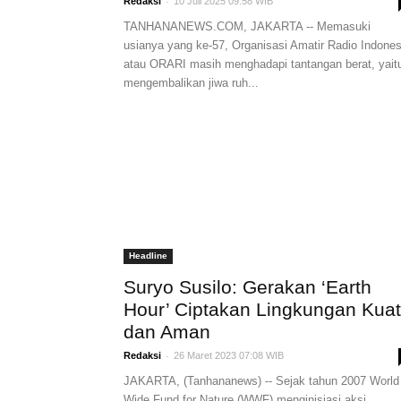
-
Redaksi
10 Juli 2025 09:58 WIB
TANHANANEWS.COM, JAKARTA -- Memasuki
usianya yang ke-57, Organisasi Amatir Radio Indones
atau ORARI masih menghadapi tantangan berat, yait
mengembalikan jiwa ruh...
Headline
Suryo Susilo: Gerakan ‘Earth
Hour’ Ciptakan Lingkungan Kuat
dan Aman
-
Redaksi
26 Maret 2023 07:08 WIB
JAKARTA, (Tanhananews) -- Sejak tahun 2007 World
Wide Fund for Nature (WWF) menginisiasi aksi