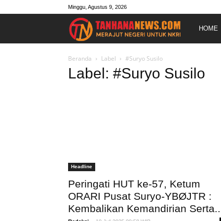
Minggu, Agustus 9, 2026
Merajut
HOME
Negeri
Beranda
Label
#Suryo Susilo
Label: #Suryo Susilo
Untuk
NKRI
Headline
Peringati HUT ke-57, Ketum
ORARI Pusat Suryo-YBØJTR :
Kembalikan Kemandirian Serta..