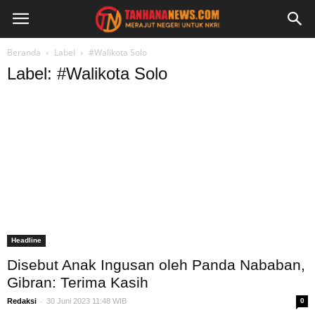
Beranda
Label
#Walikota Solo
Label: #Walikota Solo
Headline
Disebut Anak Ingusan oleh Panda Nababan,
Gibran: Terima Kasih
-
Redaksi
30 Juni 2023 11:48 WIB
0