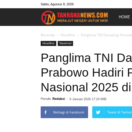
Sabtu, Agustus 8, 2026
Merajut
HOME
Negeri
Beranda
Headline
Panglima TNI Dampingi Preside
Headline
Nasional
Untuk
Panglima TNI Da
Prabowo Hadiri 
NKRI
Nasional 2025 d
Penulis
Redaksi
-
6 Januari 2026 17:24 WIB
Berbagi di Facebook
Tweet di Twitter