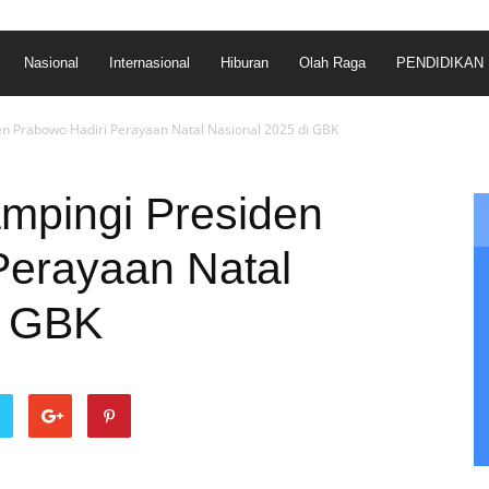
Nasional
Internasional
Hiburan
Olah Raga
PENDIDIKAN
n Prabowo Hadiri Perayaan Natal Nasional 2025 di GBK
mpingi Presiden
Perayaan Natal
i GBK