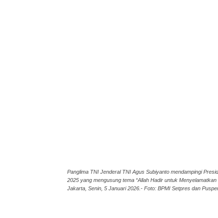
Panglima TNI Jenderal TNI Agus Subiyanto mendampingi Presid
2025 yang mengusung tema “Allah Hadir untuk Menyelamatkan K
Jakarta, Senin, 5 Januari 2026.- Foto: BPMI Setpres dan Puspe