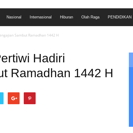
Nasional
Internasional
Hiburan
Olah Raga
PENDIDIKAN
Pengajian Sambut Ramadhan 1442 H
rtiwi Hadiri
ut Ramadhan 1442 H