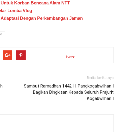
n Untuk Korban Bencana Alam NTT
elar Lomba Vlog
s Adaptasi Dengan Perkembangan Jaman
an
tweet
Berita berikutnya
ah
Sambut Ramadhan 1442 H, Pangkogabwilhan I
Bagikan Bingkisan Kepada Seluruh Prajurit
Kogabwilhan I