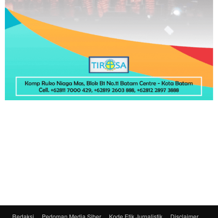
Redaksi
Pedoman Media Siber
Kode Etik Jurnalistik
Disclaimer