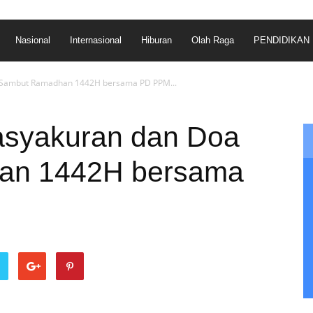
Nasional
Internasional
Hiburan
Olah Raga
PENDIDIKAN
 Sambut Ramadhan 1442H bersama PD PPM...
asyakuran dan Doa
an 1442H bersama