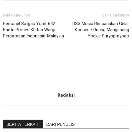
Berita sebelumya
Berita berikutnya
Personel Satgas Yonif 642
DSS Music Rencanakan Gelar
Bantu Proses Khitan Warga
Konser 7 Ruang Mengenang
Perbatasan Indonesia-Malaysia
Yockie Suryoprayogo
Redaksi
BERITA TERKAIT
DARI PENULIS